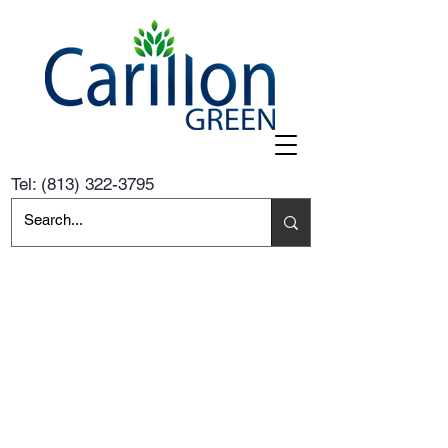
Tel:
(813) 322-3795